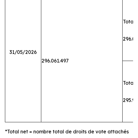
Total 
296.06
31/05/2026
296.061.497
Total 
295.9
*Total net = nombre total de droits de vote attachés